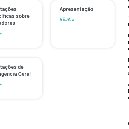
ntações
Apresentação
íficas sobre
VEJA »
adores
»
ntações de
gência Geral
»