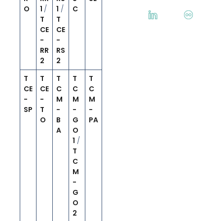
O
1
/
1
/
C
T
T
CE
CE
-
-
RR
RS
2
2
T
T
T
T
T
CE
CE
C
C
C
-
-
M
M
M
SP
T
-
-
-
O
B
G
PA
A
O
1
/
T
C
M
-
G
O
2