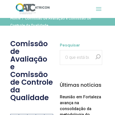
Home
Comissão de Avaliação e Comissão de
Controle da Qualidade
Comissão
Pesquisar
de
Avaliação
e
Comissão
de Controle
Últimas notícias
da
Qualidade
Reunião em Fortaleza
avança na
consolidação da
metodologia do