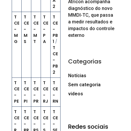
A
Atricon acompanha
2
diagnóstico do novo
MMDI-TC, que passa
T
T
T
T
T
a medir resultados e
CE
CE
CE
CE
CE
impactos do controle
-
-
-
-
-
M
M
M
P
PB
externo
G
S
T
A
1
/
T
CE
-
Categorias
PB
2
Notícias
T
T
T
T
T
Sem categoria
CE
CE
CE
CE
CE
videos
-
-
-
-
-
PE
PI
PR
RJ
RN
T
T
T
T
T
CE
CE
CE
CE
CE
-
-
-
-
-
Redes sociais
R
RR
RS
S
SE