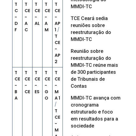
T
T
T
T
T
MMDI-TC
C
CE
CE
CE
CE
-
-
-
-
-
TCE Ceará sedia
D
A
AL
A
AP
reuniões sobre
F
C
M
1
/
reestruturação do
T
MMDI-TC
CE
-
Reunião sobre
AP
reestruturação do
2
MMDI-TC reúne mais
de 300 participantes
T
T
T
T
T
CE
CE
CE
CE
CE
de Tribunais de
-
-
-
-
-
Contas
B
CE
ES
G
M
A
O
A 1
MMDI-TC avança com
/
cronograma
T
estruturado e foco
CE
em resultados para a
-
sociedade
M