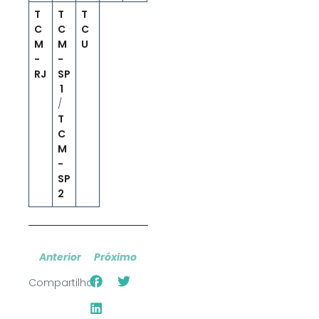
T
T
T
C
C
C
M
M
U
-
-
RJ
SP
1
/
T
C
M
-
SP
2
Anterior
Próximo
Compartilhar: