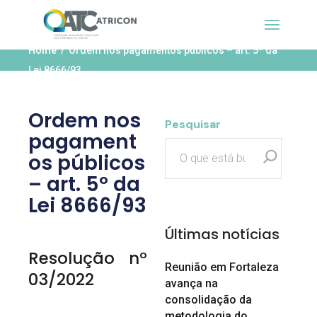
Home
Ordem nos pagamentos públicos – art. 5º da
Lei 8666/93
Ordem nos
Pesquisar
pagament
os públicos
– art. 5º da
Lei 8666/93
Últimas notícias
Resolução nº
Reunião em Fortaleza
03/2022
avança na
consolidação da
metodologia do