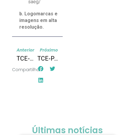
saeg/
b.
Logomarcas e
imagens em alta
resolução.
Anterior
Próximo
TCE-AC: Fomento à formação de profissionais nas áreas de Programação, Web Design e Proteção de Dados segundo a LGPD
TCE-PA: Programa Conversando com o Controle Interno
Compartilhar:
Últimas notícias