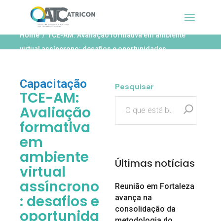
Home
TCE-AM: Avaliação formativa em ambiente
virtual assíncrono: desafios e oportunidades
Capacitação
Pesquisar
TCE-AM:
Avaliação
formativa
em
ambiente
Últimas notícias
virtual
assíncrono
Reunião em Fortaleza
: desafios e
avança na
consolidação da
oportunida
metodologia do