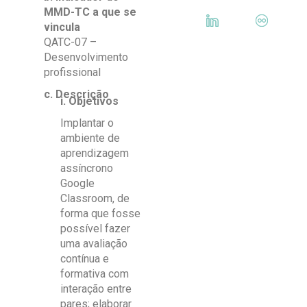
MMD-TC a que se
vincula
QATC-07 –
Desenvolvimento
profissional
c. Descrição
i. Objetivos
Implantar o
ambiente de
aprendizagem
assíncrono
Google
Classroom, de
forma que fosse
possível fazer
uma avaliação
contínua e
formativa com
interação entre
pares; elaborar