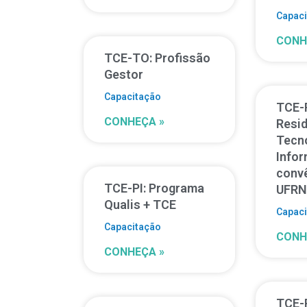
Capac
CONH
TCE-TO: Profissão
Gestor
Capacitação
TCE-
CONHEÇA »
Resi
Tecn
Info
conv
TCE-PI: Programa
UFR
Qualis + TCE
Capac
Capacitação
CONH
CONHEÇA »
TCE-