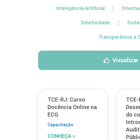
Inteligência Artificial
Orientac
Seletividade
Siste
Transparência e 
Visualizar
TCE-RJ: Curso
TCE-
Docência Online na
Dese
ECG
do c
Intro
Capacitação
Audit
CONHEÇA »
Públi