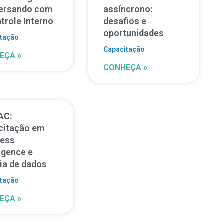
ersando com
assíncrono:
trole Interno
desafios e
oportunidades
itação
Capacitação
EÇA »
CONHEÇA »
AC:
citação em
ness
ligence e
ia de dados
itação
EÇA »