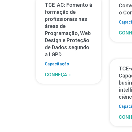
TCE-AC: Fomento à
Conv
formação de
o Con
profissionais nas
Capac
áreas de
Programação, Web
CONH
Design e Proteção
de Dados segundo
a LGPD
Capacitação
TCE-
CONHEÇA »
Capa
busi
intel
ciênc
Capac
CONH