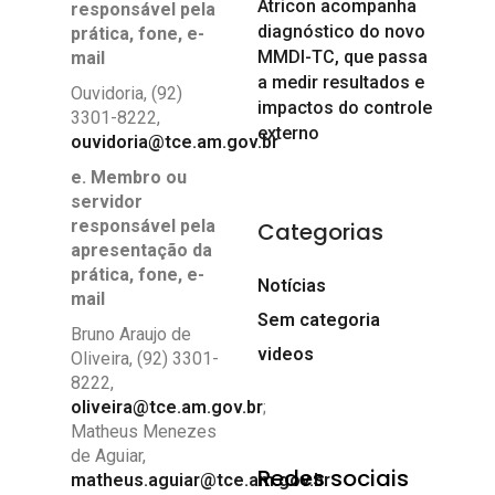
Atricon acompanha
responsável pela
diagnóstico do novo
prática, fone, e-
MMDI-TC, que passa
mail
a medir resultados e
Ouvidoria, (92)
impactos do controle
3301-8222,
externo
ouvidoria@tce.am.gov.br
e. Membro ou
servidor
responsável pela
Categorias
apresentação da
prática, fone, e-
Notícias
mail
Sem categoria
Bruno Araujo de
videos
Oliveira, (92) 3301-
8222,
oliveira@tce.am.gov.br
;
Matheus Menezes
de Aguiar,
Redes sociais
matheus.aguiar@tce.am.gov.br