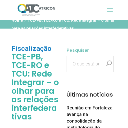
Home
TCE-PB, TCE-RO e TCU: Rede Integrar – o olhar
para as relações interfederativas
Fiscalização
Pesquisar
TCE-PB,
TCE-RO e
TCU: Rede
Integrar – o
olhar para
Últimas notícias
as relações
interfedera
Reunião em Fortaleza
tivas
avança na
consolidação da
metodologia do