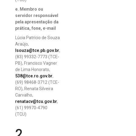
e. Membro ou
servidor responsável
pela apresentação da
prática, fone, e-mail
Lúcia Patrício de Souza
Araújo,
lsouza@tce.pb.gov.br
,
(83) 99332-7773 (TCE-
PB), Francisco Vagner
de Lima Honorato,
538@tce.ro.gov.br
,
(69) 98468-3712 (TCE-
RO), Renata Silveira
Carvalho,
renatacv@tcu.gov.br
,
(61) 99970-4790
(TCU)
2.