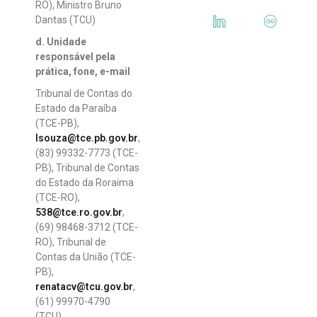
RO), Ministro Bruno
Dantas (TCU)
d. Unidade
responsável pela
prática, fone, e-mail
Tribunal de Contas do
Estado da Paraíba
(TCE-PB),
lsouza@tce.pb.gov.br
,
(83) 99332-7773 (TCE-
PB), Tribunal de Contas
do Estado da Roraima
(TCE-RO),
538@tce.ro.gov.br
,
(69) 98468-3712 (TCE-
RO), Tribunal de
Contas da União (TCE-
PB),
renatacv@tcu.gov.br
,
(61) 99970-4790
(TCU)