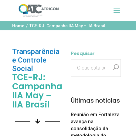
Home
TCE-RJ: Campanha IIA May – IIA Brasil
Transparência
Pesquisar
e Controle
Social
TCE-RJ:
Campanha
IIA May –
Últimas notícias
IIA Brasil
Reunião em Fortaleza
avança na
consolidação da
metodologia do