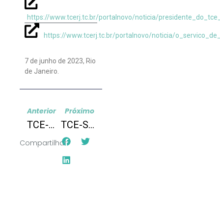
https://www.tcerj.tc.br/portalnovo/noticia/presidente_do_tc
https://www.tcerj.tc.br/portalnovo/noticia/o_servico_
7 de junho de 2023
,
Rio
de Janeiro
.
Anterior
Próximo
TCE-RJ: Monitor Previdenciário
TCE-SP: Painel do Tietê-Pinheiros
Compartilhar: