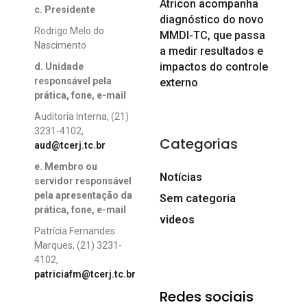
Atricon acompanha
c. Presidente
diagnóstico do novo
Rodrigo Melo do
MMDI-TC, que passa
Nascimento
a medir resultados e
impactos do controle
d. Unidade
responsável pela
externo
prática, fone, e-mail
Auditoria Interna, (21)
3231-4102,
Categorias
aud@tcerj.tc.br
e. Membro ou
Notícias
servidor responsável
pela apresentação da
Sem categoria
prática, fone, e-mail
videos
Patrícia Fernandes
Marques, (21) 3231-
4102,
patriciafm@tcerj.tc.br
Redes sociais