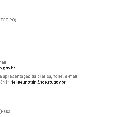
 (TCE-RO)
mail
o.gov.br
 apresentação da prática, fone, e-mail
8-8414,
felipe.mottin@tce.ro.gov.br
(Paic)