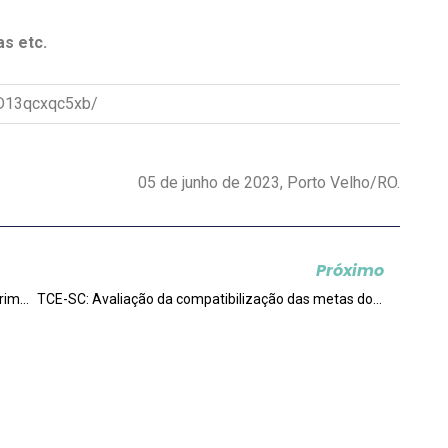
as etc.
GD13qcxqc5xb/
05 de junho de 2023
, Porto Velho/RO.
Próximo
TCE-RO: Guia para gestão da alfabetização nos primeiros anos do ensino fundamental
TCE-SC: Avaliação da compatibilização das metas dos planos de educação com os orçamentos anuais do estado e dos municípios