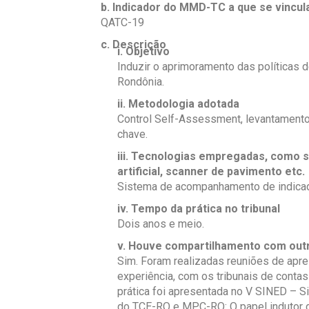
b. Indicador do MMD-TC a que se vincul
QATC-19
c. Descrição
i. Objetivo
Induzir o aprimoramento das políticas 
Rondônia.
ii. Metodologia adotada
Control Self-Assessment, levantament
chave.
iii. Tecnologias empregadas, como s
artificial, scanner de pavimento etc.
Sistema de acompanhamento de indicado
iv. Tempo da prática no tribunal
Dois anos e meio.
v. Houve compartilhamento com ou
Sim.
Foram realizadas reuniões de apr
experiência, com os tribunais de conta
prática foi apresentada no V SINED – 
do TCE-RO e MPC-RO: O papel indutor d