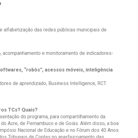
a
de alfabetização das redes públicas municipais de
o, acompanhamento e monitoramento de indicadores-
oftwares, “robôs”, acessos móveis, inteligência
res de aprendizado, Business Intelligence, RCT.
tros TCs? Quais?
esentação do programa, para compartilhamento da
s do Acre, de Pernambuco e de Goiás. Além disso, a boa
Simpósio Nacional de Educação e no Fórum dos 40 Anos
os Tribunais de Contas no aperfeiçoamento das