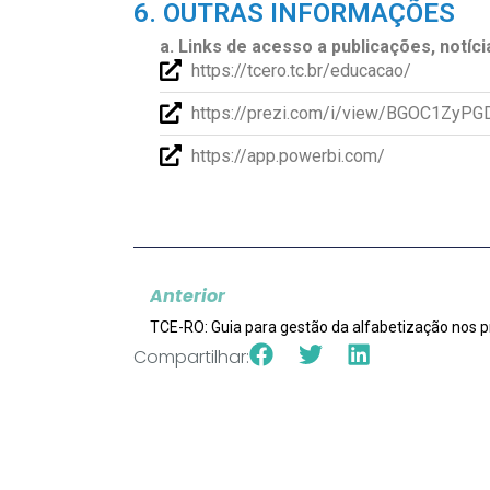
6. OUTRAS INFORMAÇÕES
a. Links de acesso a publicações, notíci
https://tcero.tc.br/educacao/
https://prezi.com/i/view/BGOC1ZyP
https://app.powerbi.com/
Anterior
Compartilhar: