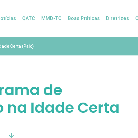
otícias
QATC
MMD-TC
Boas Práticas
Diretrizes
ade Certa (Paic)
grama de
o na Idade Certa