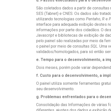
d. Passos executados para o desenvol
São coletados dados a partir de consultas
SES (Tabnet) e CNES. Os dados são trata
utilizando tecnologias como
Pentaho
,
R
e
P
interface para adequada exibição destes no
informações por parte dos cidadãos. O dese
Javascript
e bibliotecas de exibição de d
pelo painel são realizadas por meio da f
o painel por meio de consultas
SQL.
Uma ve
validados/homologados, para só então ser
e. Tempo para o desenvolvimento, a i
Dois meses, porém pode variar dependendo
f. Custo para o desenvolvimento, a im
O painel utiliza somente ferramentas gratu
seu desenvolvimento.
g. Problemas enfrentados para o dese
Consolidação das Informações de várias f
diferentes, ajustes dos dados e exibição d