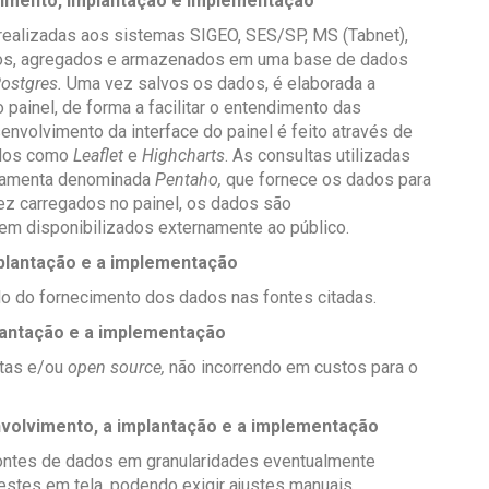
vimento, implantação e implementação
 realizadas aos sistemas SIGEO, SES/SP, MS (Tabnet),
dos, agregados e armazenados em uma base de dados
ostgres.
Uma vez salvos os dados, é elaborada a
 painel, de forma a facilitar o entendimento das
nvolvimento da interface do painel é feito através de
ados como
Leaflet
e
Highcharts
. As consultas utilizadas
erramenta denominada
Pentaho,
que fornece os dados para
z carregados no painel, os dados são
em disponibilizados externamente ao público.
mplantação e a implementação
 do fornecimento dos dados nas fontes citadas.
plantação e a implementação
itas e/ou
open source,
não incorrendo em custos para o
nvolvimento, a implantação e a implementação
ontes de dados em granularidades eventualmente
estes em tela, podendo exigir ajustes manuais.