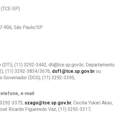
o (TCE-SP)
7-906, São Paulo/SP
 (DTI), (11) 3292-3442,
dti@tce.sp.gov.br
; Departamento
2), (11) 3292-3834/3676,
dsf1@tce.sp.gov.br
ou
 do Governador (DCG), (11) 3292-3395,
elefone, e-mail
 3292-3375,
szago@tce.sp.gov.br
;
Cecília Yukari Akao,
osé Ricardo Figueiredo Vaz,
(11) 3292-3317,