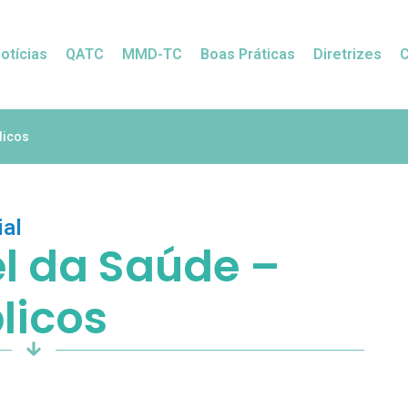
otícias
QATC
MMD-TC
Boas Práticas
Diretrizes
licos
ial
el da Saúde –
licos