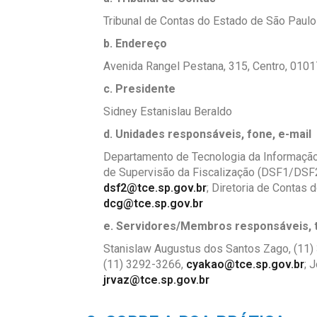
Tribunal de Contas do Estado de São Paul
b. Endereço
Avenida Rangel Pestana, 315, Centro,
0101
c. Presidente
Sidney Estanislau Beraldo
d. Unidades responsáveis, fone, e-mail
Departamento de Tecnologia da Informação
de Supervisão da Fiscalização (DSF1/DSF
dsf2@tce.sp.gov.br
; Diretoria de Contas
dcg@tce.sp.gov.br
e. Servidores/Membros responsáveis, t
Stanislaw Augustus dos Santos Zago,
(11)
(11) 3292-3266,
cyakao@tce.sp.gov.br
;
J
jrvaz@tce.sp.gov.br