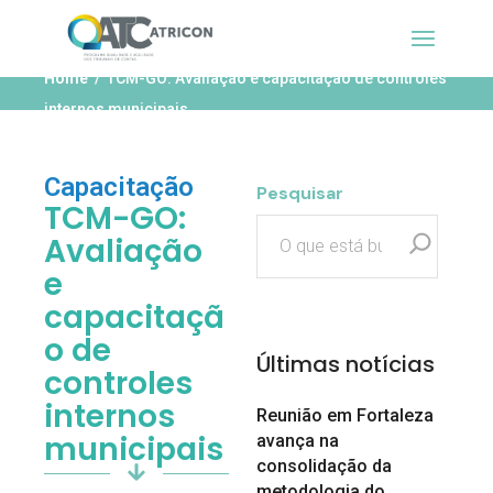
Home
TCM-GO: Avaliação e capacitação de controles
internos municipais
Capacitação
Pesquisar
TCM-GO:
Avaliação
e
capacitaçã
o de
Últimas notícias
controles
internos
Reunião em Fortaleza
municipais
avança na
consolidação da
metodologia do