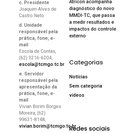
Atricon acompanha
c. Presidente
diagnóstico do novo
Joaquim Alves de
MMDI-TC, que passa
Castro Neto
a medir resultados e
d. Unidade
impactos do controle
responsável pela
externo
prática, fone, e-
mail
Escola de Contas,
(62) 3216-6204,
Categorias
escola@tcmgo.tc.br
e. Servidor
Notícias
responsável pela
Sem categoria
apresentação da
prática, fone, e-
videos
mail
Vivian Borim Borges
Moreira, (62)
99631-8148,
vivian.borim@tcmgo.tc.br
Redes sociais