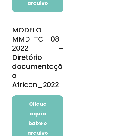
arquivo
MODELO
MMD-TC 08-
2022 –
Diretório
documentaçã
o
Atricon_2022
Clique
aqui e
baixe o
arquivo